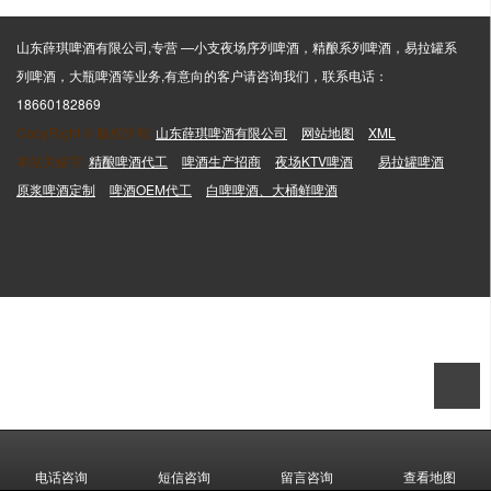
山东薛琪啤酒有限公司,专营 —小支夜场序列啤酒，精酿系列啤酒，易拉罐系
列啤酒，大瓶啤酒等业务,有意向的客户请咨询我们，联系电话：
18660182869
CopyRight © 版权所有:
山东薛琪啤酒有限公司
网站地图
XML
本站关键字:
精酿啤酒代工
啤酒生产招商
夜场KTV啤酒
易拉罐啤酒
原浆啤酒定制
啤酒OEM代工
白啤啤酒、大桶鲜啤酒
电话咨询
短信咨询
留言咨询
查看地图